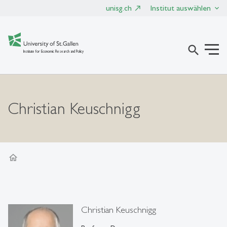
unisg.ch
Institut auswählen
search
Institute for Economic Research and Policy
Christian Keuschnigg
home
Christian Keuschnigg