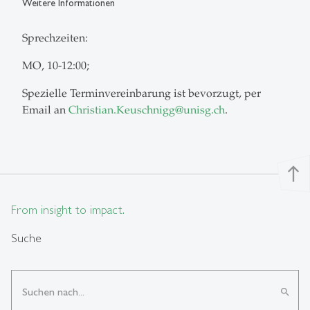
Weitere Informationen
Sprechzeiten:
MO, 10-12:00;
Spezielle Terminvereinbarung ist bevorzugt, per
Email an
Christian.Keuschnigg
@
unisg.ch
.
north
From insight to impact.
Suche
search