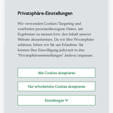
Öffentliche Finanzen und Steuerlehre
Privatsphäre-Einstellungen
Angewandte Mikroökonomie
Wir verwenden Cookies/Targeting und
vearbeiten personenbezogene Daten, um
Unternehmensfinanzierung und Kapitalmärkte
Ergebnisse zu messen bzw. den Inhalt unserer
Website abzustimmen. Da wir Ihre Privatsphäre
schätzen, bitten wir Sie um Erlaubnis. Sie
Mitgliedschaften
können Ihre Einwilligung jederzeit in den
"Privatsphäreneinstellungen" ändern/anpassen.
Centre for Economic Poliy Research (CEPR) London,
Research Fellow.
Alle Cookies akzeptieren
Center for Economic Studies (CESifo) München,
Research Fellow.
Nur erforderliche Cookies akzeptieren
Oxford University Centre for Business Taxation,
International Research Fellow.
Einstellungen
Verein für Socialpolitik, Finanzwissenschaftlicher &