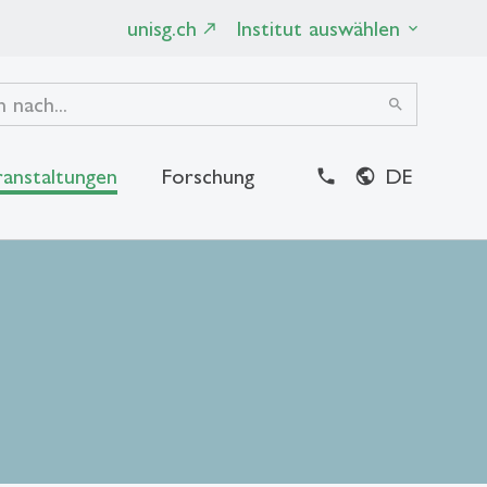
unisg.ch
Institut auswählen
search
ranstaltungen
Forschung
DE
close