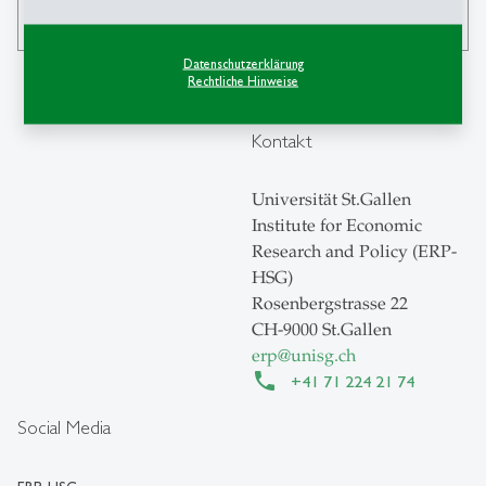
search
Datenschutzerklärung
Rechtliche Hinweise
Kontakt
Universität St.Gallen
Institute for Economic
Research and Policy (ERP-
HSG)
Rosenbergstrasse 22
CH-9000 St.Gallen
erp
@
unisg.ch
+41 71 224 21 74
Social Media