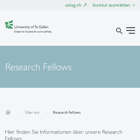
unisg.ch
Institut auswählen
search
Institute for Economic Research and Policy
Research Fellows
home
Über uns
Research Fellows
Hier finden Sie Informationen über unsere Research
Fellows: