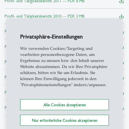
save_alt
Profil- und Tätigkeitsbericht 2011 ― PDF, 6 MB
save_alt
Profil- und Tätigkeitsbericht 2010 ― PDF, 3 MB
save_alt
Profil- und Tätigkeitsbericht 2009 ― PDF, 639 KB
Privatsphäre-Einstellungen
save_alt
Profil- und Tätigkeitsbericht 2008 ― PDF, 4 MB
Wir verwenden Cookies/Targeting und
vearbeiten personenbezogene Daten, um
Ergebnisse zu messen bzw. den Inhalt unserer
save_alt
Profil- und Tätigkeitsbericht 2007 ― PDF, 3 MB
Website abzustimmen. Da wir Ihre Privatsphäre
schätzen, bitten wir Sie um Erlaubnis. Sie
save_alt
Profil- und Tätigkeitsbericht 2006 ― PDF, 3 MB
können Ihre Einwilligung jederzeit in den
"Privatsphäreneinstellungen" ändern/anpassen.
save_alt
Profil- und Tätigkeitsbericht 2005 ― PDF, 3 MB
Alle Cookies akzeptieren
save_alt
Profil- und Tätigkeitsbericht 2004 ― PDF, 6 MB
Nur erforderliche Cookies akzeptieren