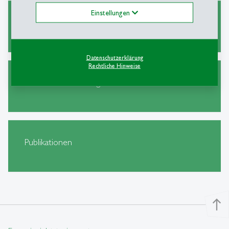
Einstellungen
Interne Workshops
Datenschutzerklärung
Rechtliche Hinweise
Geschichte und Organisation
Publikationen
north