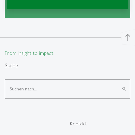
Kontakt
north
From insight to impact.
Suche
search
Kontakt