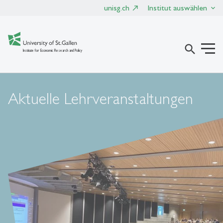
unisg.ch
Institut auswählen
search
Institute for Economic Research and Policy
Aktuelle Lehrveranstaltungen