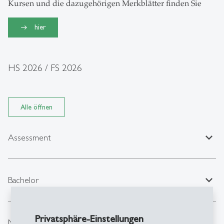
Kursen und die dazugehörigen Merkblätter finden Sie
hier
HS 2026 / FS 2026
Alle öffnen
expand_less
Assessment
expand_less
Bachelor
Privatsphäre-Einstellungen
expand_less
Master