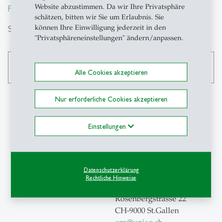
Website abzustimmen. Da wir Ihre Privatsphäre
From insight to impact.
schätzen, bitten wir Sie um Erlaubnis. Sie
können Ihre Einwilligung jederzeit in den
Suche
"Privatsphäreneinstellungen" ändern/anpassen.
search
Alle Cookies akzeptieren
Nur erforderliche Cookies akzeptieren
Kontakt
Einstellungen
Universität St.Gallen
Institute for Economic
Datenschutzerklärung
Research and Policy (ERP-
Rechtliche Hinweise
HSG)
Rosenbergstrasse 22
CH-9000 St.Gallen