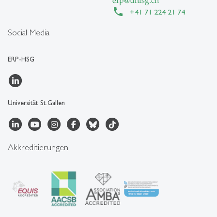
erp
@
unisg.ch
+41 71 224 21 74
Social Media
ERP-HSG
Universität St.Gallen
Akkreditierungen