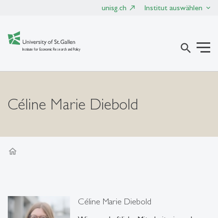
unisg.ch
Institut auswählen
search
Institute for Economic Research and Policy
Céline Marie Diebold
home
Céline Marie Diebold